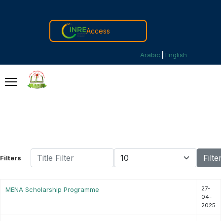
Access
Arabic
English
Title Filter
Display #
Filte
Filters
27-
MENA Scholarship Programme
04-
2025