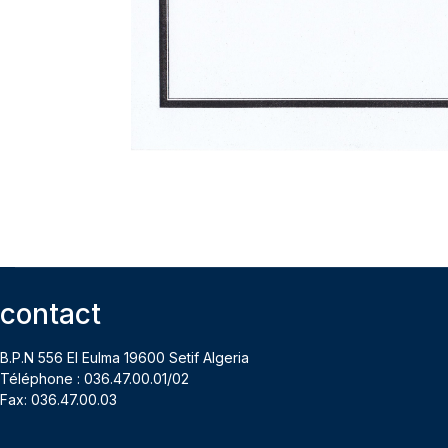
contact
B.P.N 556 El Eulma 19600 Setif Algeria
Téléphone : 036.47.00.01/02
Fax: 036.47.00.03