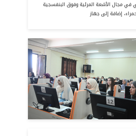
ل الأشعة المرئية وفوق البنفسجية (UV and Visible Spectroscopie) وجهاز