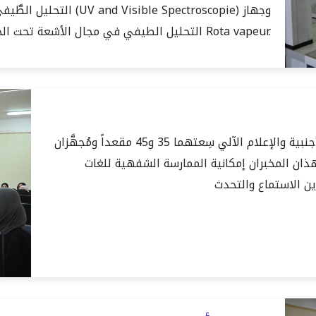
التحليل الطَّيفي في مجا
التحليل الطيفي في مجال الأشعة تحت الحمراء، إضافة إلى جهاز Rota vapeur.
تتوفر المدرسة على مَخبرين (2) لتدريس اللغات الأجنبية والإعلام الآلي سِعتهما 35 و45 مقعداً ومُجهَّزان
هذان المخبران إمكانية الممارسة الشفهية للغات