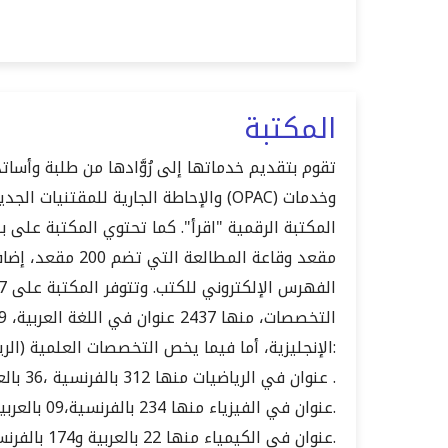
المكتبة
تقوم بتقديم خدماتها إلى رُوَّادها من طلبة وأساتذ
والإحاطة الجارية للمقتنيات الجديدة، ب
الإنجليزية، أما فيما يخص التخصصات العلمية (الرياضيات، الفيزياء، الكيمياء والعلوم) فالمكتبة تمتلك:
- 354 عنوان في الرياضيات منها 312 بالفرنسية ،36 بالعربية و06 معاجم .
- 255عنوان في الفيزياء منها 234 بالفرنسية،09 بالعربية ،12 بالإنجليزية.
- 196 عنوان في الكيمياء منها 22 بالعربية و174 بالفرنسية.