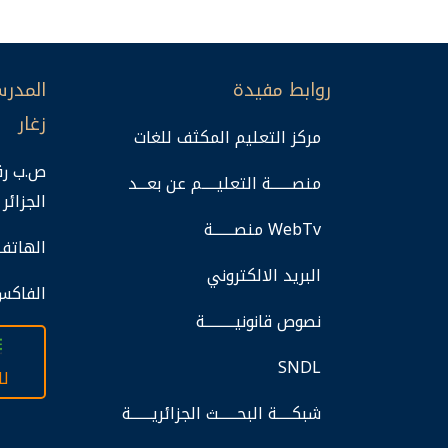
روابط مفيدة
المدرس
زغار
مركز التعليم المكثف للغات
منصـــــــة التعليـــــم عن بعـــد
الجزائر
منصـــــــة WebTv
الهاتف: 47.00.01/02
البريد الالكتروني
036.47.00.03 :الفا
نصوص قانونيــــــــــة
SNDL
لل
شبكـــــة البحــــــث الجزائريـــــــة