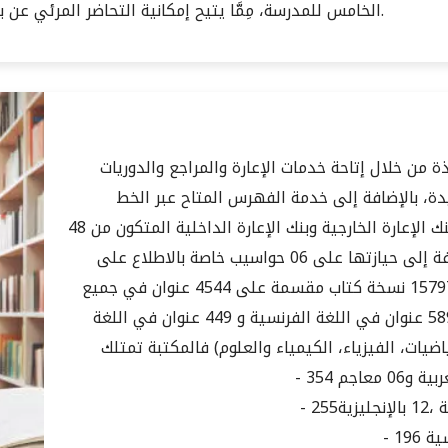
الخامس للمدرسة، مِمَّا يتيح إمكانية التحاضر المرئي عن بعد والبث المزدوج المتزامن بين القاعتين.
ة من خلال إتاحة خدمات الإعارة والمراجع والدوريات
الإضافة إلى خدمة الفهرس المتاح عبر الخط (OPAC) وخدمات
المكتبة الرقمية "اقرأ". كما تحتوي المكتبة على بنك الإعارة الخارجية وبنك الإعارة الداخلية المتكون من 48
مقعد وقاعة المطالعة التي تضم 200 مقعد، إضافة إلى حيازتها على 06 حواسيب خاصة بالاطلاع على
الفهرس الإلكتروني للكتب. وتتوفر المكتبة على 15797 نسخة كتاب مقسمة على 4544 عنوان في جميع
التخصصات، منها 2437 عنوان في اللغة العربية، 589 عنوان في اللغة الفرنسية و 449 عنوان في اللغة