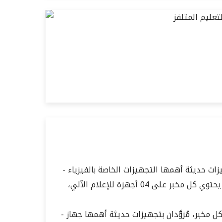
- مَخبران للفيزياء بسعة 30 مقعداً لكل مخبر، مزودان بتجهيزات حديثة أهمها التجهيزات الخاصة بالفيزياء
النووية، البصريات، الكهرباء، الميكانيك والإلكترونيك، كما يحتوي كل مخبر على 04 أجهزة للإعلام الآلي،
- مَخبران للكيمياء والعلوم الطبيعية بسعة 30 مقعدا في كل مخبر، مُزوَّدان بتجهيزات حديثة أهمها جهاز