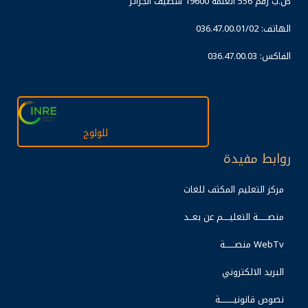
ص.ب رقم 556 العلمة 19600 سطيف الجزائر
الهاتف: 036.47.00.01/02
036.47.00.03 :الفاكس
للولوج
روابط مفيدة
مركز التعليم المكثف للغات
منصـــــــة التعليـــــم عن بعـــد
منصـــــــة WebTv
البريد الالكتروني
نصوص قانونيــــــــــة