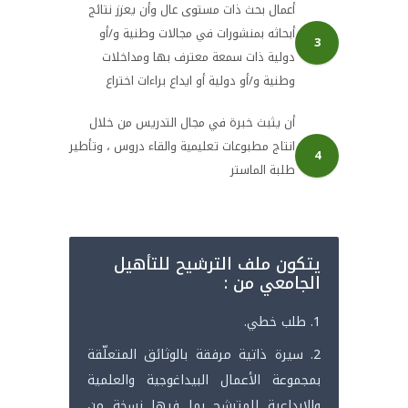
أعمال بحث ذات مستوى عال وأن يعزز نتائج
أبحاثه بمنشورات في مجالات وطنية و/أو
3
دولية ذات سمعة معترف بها ومداخلات
وطنية و/أو دولية أو ايداع براءات اختراع
أن يثبث خبرة في مجال التدريس من خلال
انتاج مطبوعات تعليمية والقاء دروس ، وتأطير
4
طلبة الماستر
يتكون ملف الترشيح للتأهيل
الجامعي من :
1. طلب خطي.
2. سيرة ذاتية مرفقة بالوثائق المتعلّقة
بمجموعة الأعمال البيداغوجية والعلمية
والابداعية للمترشح بما فيها نسخة من